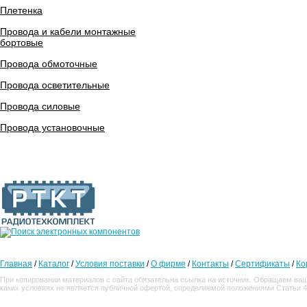
Плетенка
Провода и кабели монтажные
бортовые
Провода обмоточные
Провода осветительные
Провода силовые
Провода установочные
Главная
/
Каталог
/
Условия поставки
/
О фирме
/
Контакты
/
Сертификаты
/
Ко
При копировании материалов с сайта обязательна ссылка на источник. Обращаем ваш
каких условиях не является публичной офертой, определяемой положениями Статьи 4