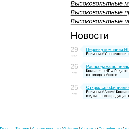
Высоковольтные м
Высоковольтные п
Высоковольтные им
Новости
29
Переезд компании Н
Внимание! У нас изменил
мая
26
Распродажа по ценам
Компания «НПФ-Радиотехк
янв
со склада в Москве.
25
Открылся официальн
Внимание! Акция! Компан
янв
скидки на всю продукцию 
Главная
/
Каталог
/
Условия поставки
/
О фирме
/
Контакты
/
Сертификаты
/
Ко