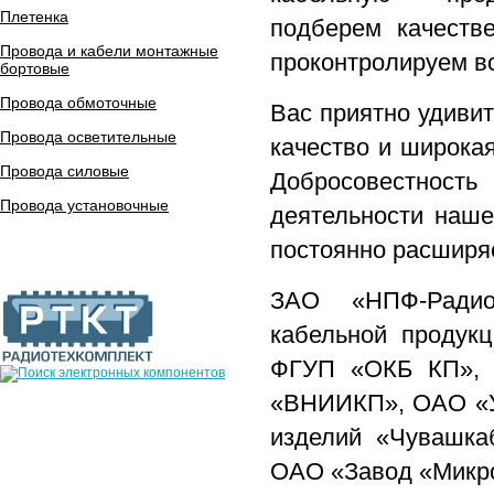
Плетенка
подберем качеств
Провода и кабели монтажные
проконтролируем вс
бортовые
Провода обмоточные
Вас приятно удиви
Провода осветительные
качество и широка
Провода силовые
Добросовестност
Провода установочные
деятельности наше
постоянно расширя
ЗАО «НПФ-Радио
кабельной продукц
ФГУП «ОКБ КП», 
«ВНИИКП», ОАО «У
изделий «Чувашка
ОАО «Завод «Микро